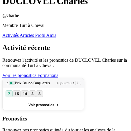
DUCLOVEL Charles
@charlie
Membre Turf à Cheval
Activités
Articles
Profil
Amis
Activité récente
Retrouvez l'activité et les pronostics de DUCLOVEL Charles sur la
communauté Turf à Cheval.
Voir les pronostics
Formations
Pronostics
Retrouvez nos pronostics quinté+ du jour et les analyses de la