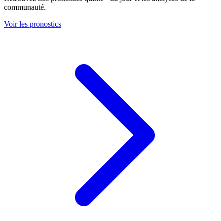
communauté.
Voir les pronostics