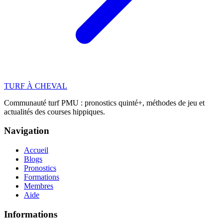
TURF
À CHEVAL
Communauté turf PMU : pronostics quinté+, méthodes de jeu et
actualités des courses hippiques.
Navigation
Accueil
Blogs
Pronostics
Formations
Membres
Aide
Informations