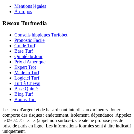
Mentions légales
À propos
Réseau Turfmedia
Conseils hippiques Turfobet
Pronostic Facile
Guide Turf
Base Turf
Quinté du Jour
Prix d'Amérique
Expert Trot
Made in Turf
Logiciel Turf
Turf à Cheval
Base Quinté
Blog Turf
Bonus Turf
Les jeux d'argent et de hasard sont interdits aux mineurs. Jouer
comporte des risques : endettement, isolement, dépendance. Appelez
le 09 74 75 13 13 (appel non surtaxé). Ce site ne propose pas de
prise de paris en ligne. Les informations fournies sont à titre indicatif
uniquement.