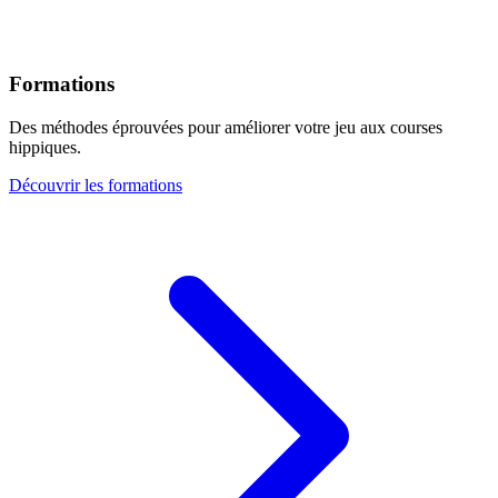
Formations
Des méthodes éprouvées pour améliorer votre jeu aux courses
hippiques.
Découvrir les formations