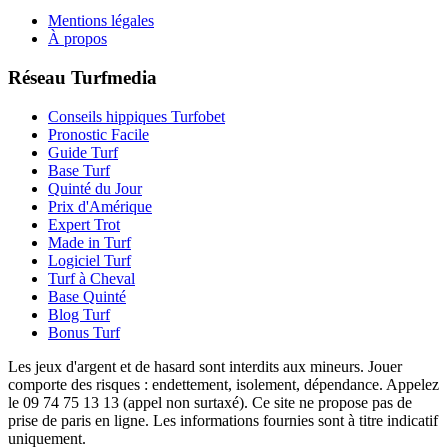
Mentions légales
À propos
Réseau Turfmedia
Conseils hippiques Turfobet
Pronostic Facile
Guide Turf
Base Turf
Quinté du Jour
Prix d'Amérique
Expert Trot
Made in Turf
Logiciel Turf
Turf à Cheval
Base Quinté
Blog Turf
Bonus Turf
Les jeux d'argent et de hasard sont interdits aux mineurs. Jouer
comporte des risques : endettement, isolement, dépendance. Appelez
le 09 74 75 13 13 (appel non surtaxé). Ce site ne propose pas de
prise de paris en ligne. Les informations fournies sont à titre indicatif
uniquement.