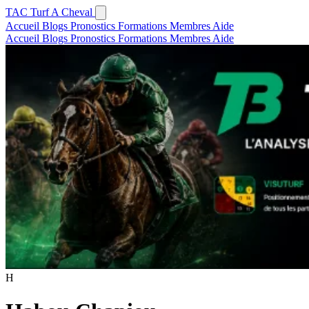
TAC
Turf A Cheval
Accueil
Blogs
Pronostics
Formations
Membres
Aide
Accueil
Blogs
Pronostics
Formations
Membres
Aide
H