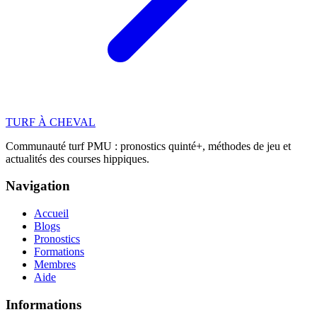
TURF
À CHEVAL
Communauté turf PMU : pronostics quinté+, méthodes de jeu et
actualités des courses hippiques.
Navigation
Accueil
Blogs
Pronostics
Formations
Membres
Aide
Informations