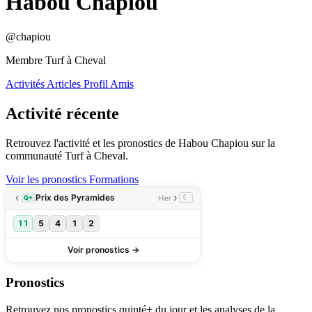
Habou Chapiou
@chapiou
Membre Turf à Cheval
Activités
Articles
Profil
Amis
Activité récente
Retrouvez l'activité et les pronostics de Habou Chapiou sur la
communauté Turf à Cheval.
Voir les pronostics
Formations
Pronostics
Retrouvez nos pronostics quinté+ du jour et les analyses de la