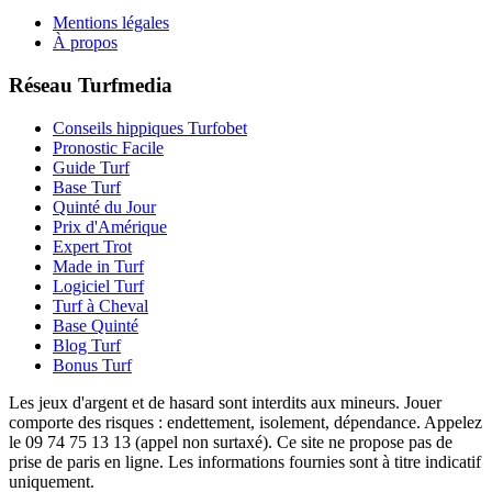
Mentions légales
À propos
Réseau Turfmedia
Conseils hippiques Turfobet
Pronostic Facile
Guide Turf
Base Turf
Quinté du Jour
Prix d'Amérique
Expert Trot
Made in Turf
Logiciel Turf
Turf à Cheval
Base Quinté
Blog Turf
Bonus Turf
Les jeux d'argent et de hasard sont interdits aux mineurs. Jouer
comporte des risques : endettement, isolement, dépendance. Appelez
le 09 74 75 13 13 (appel non surtaxé). Ce site ne propose pas de
prise de paris en ligne. Les informations fournies sont à titre indicatif
uniquement.