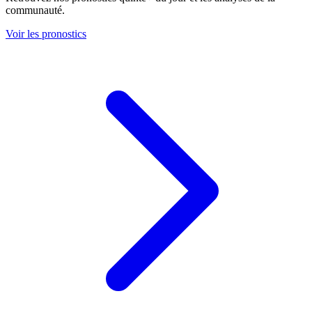
communauté.
Voir les pronostics