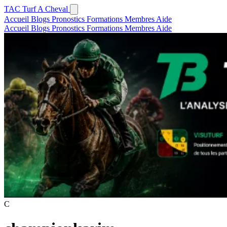
TAC
Turf A Cheval
Accueil
Blogs
Pronostics
Formations
Membres
Aide
Accueil
Blogs
Pronostics
Formations
Membres
Aide
C