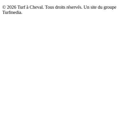
© 2026 Turf à Cheval. Tous droits réservés. Un site du groupe
Turfmedia.