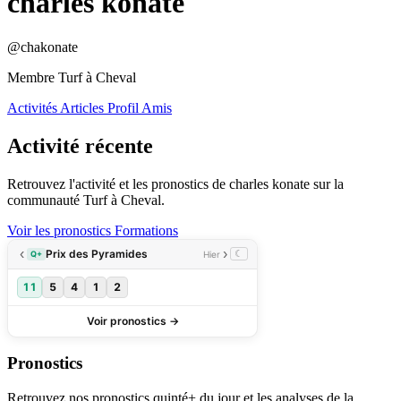
charles konate
@chakonate
Membre Turf à Cheval
Activités
Articles
Profil
Amis
Activité récente
Retrouvez l'activité et les pronostics de charles konate sur la
communauté Turf à Cheval.
Voir les pronostics
Formations
Pronostics
Retrouvez nos pronostics quinté+ du jour et les analyses de la