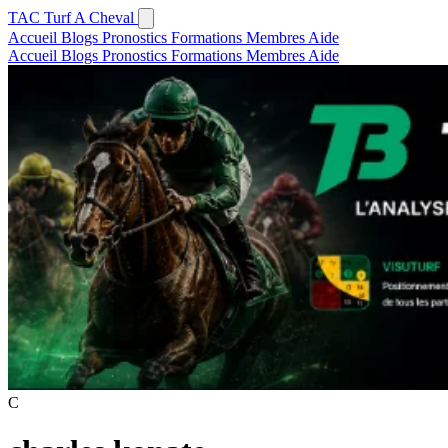
TAC
Turf A Cheval
Accueil
Blogs
Pronostics
Formations
Membres
Aide
Accueil
Blogs
Pronostics
Formations
Membres
Aide
C