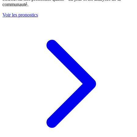
communauté.
Voir les pronostics