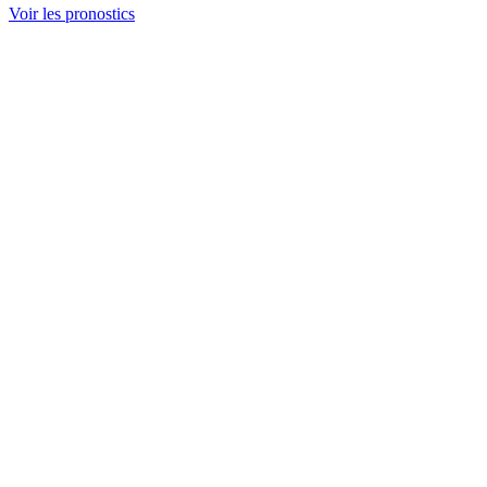
Voir les pronostics