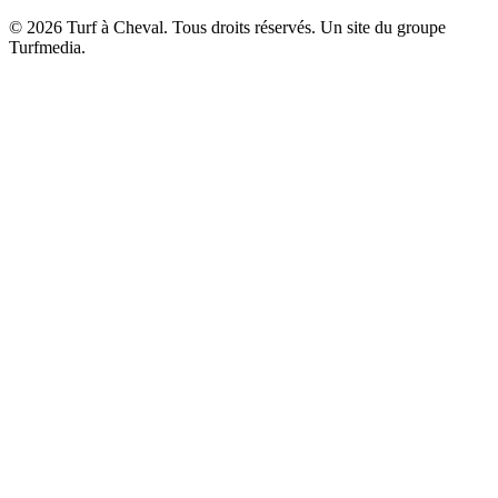
© 2026 Turf à Cheval. Tous droits réservés. Un site du groupe
Turfmedia.