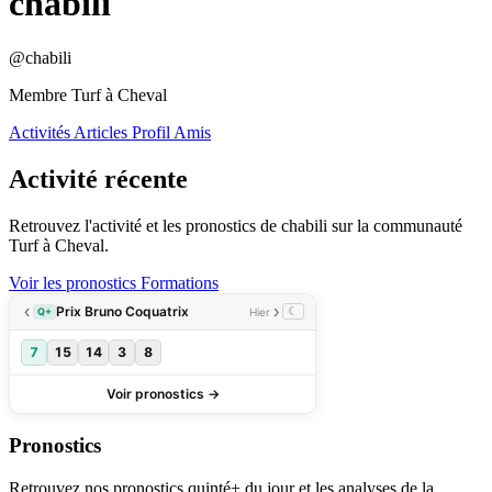
chabili
@chabili
Membre Turf à Cheval
Activités
Articles
Profil
Amis
Activité récente
Retrouvez l'activité et les pronostics de chabili sur la communauté
Turf à Cheval.
Voir les pronostics
Formations
Pronostics
Retrouvez nos pronostics quinté+ du jour et les analyses de la