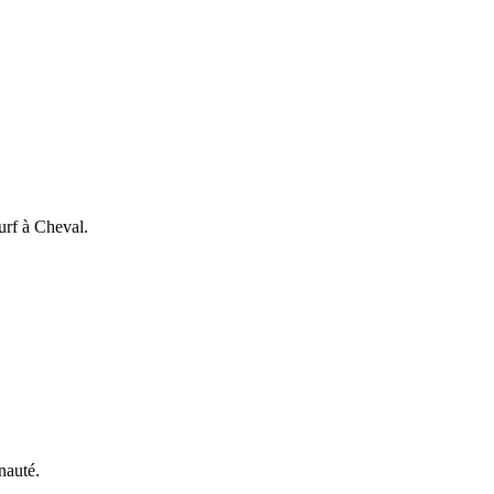
urf à Cheval.
nauté.