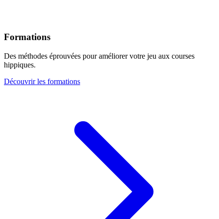
Formations
Des méthodes éprouvées pour améliorer votre jeu aux courses
hippiques.
Découvrir les formations