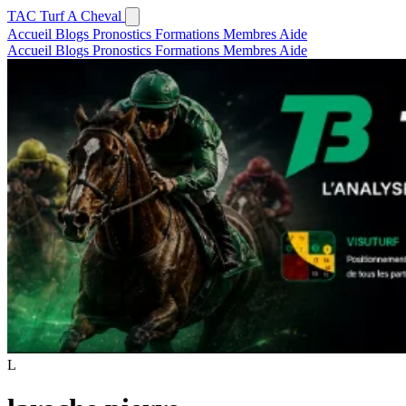
TAC
Turf A Cheval
Accueil
Blogs
Pronostics
Formations
Membres
Aide
Accueil
Blogs
Pronostics
Formations
Membres
Aide
L