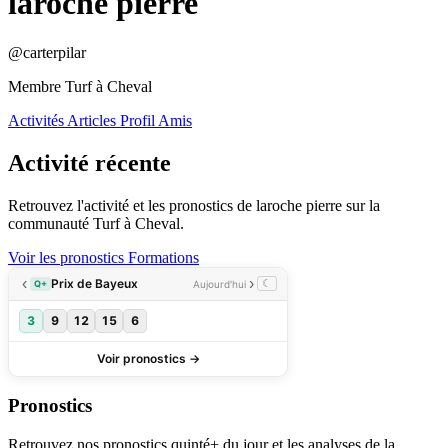
laroche pierre
@carterpilar
Membre Turf à Cheval
Activités
Articles
Profil
Amis
Activité récente
Retrouvez l'activité et les pronostics de laroche pierre sur la
communauté Turf à Cheval.
Voir les pronostics
Formations
Pronostics
Retrouvez nos pronostics quinté+ du jour et les analyses de la