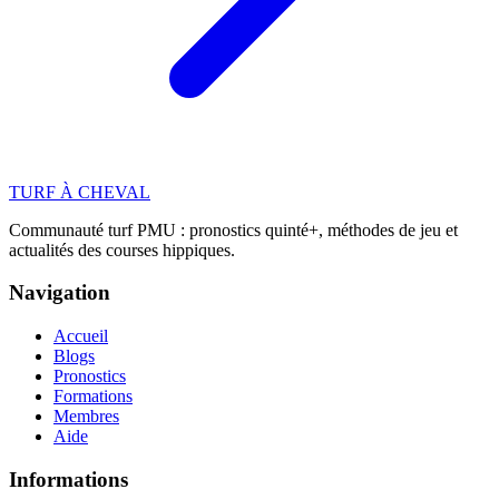
TURF
À CHEVAL
Communauté turf PMU : pronostics quinté+, méthodes de jeu et
actualités des courses hippiques.
Navigation
Accueil
Blogs
Pronostics
Formations
Membres
Aide
Informations