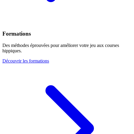
Formations
Des méthodes éprouvées pour améliorer votre jeu aux courses
hippiques.
Découvrir les formations