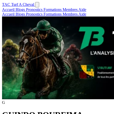
TAC
Turf A Cheval
Accueil
Blogs
Pronostics
Formations
Membres
Aide
Accueil
Blogs
Pronostics
Formations
Membres
Aide
G