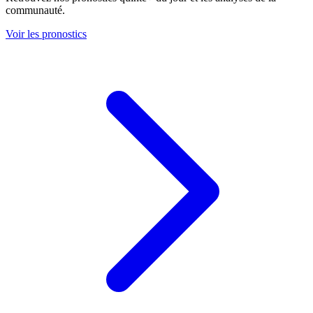
communauté.
Voir les pronostics