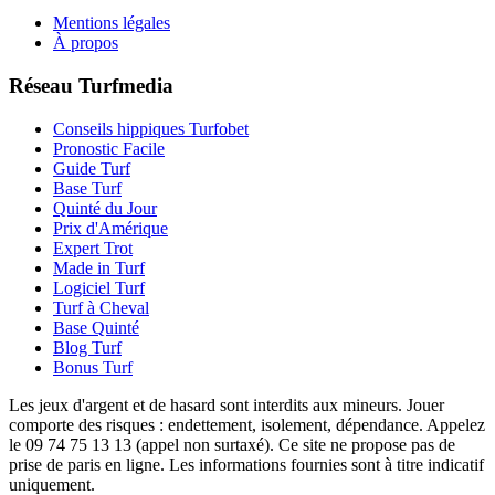
Mentions légales
À propos
Réseau Turfmedia
Conseils hippiques Turfobet
Pronostic Facile
Guide Turf
Base Turf
Quinté du Jour
Prix d'Amérique
Expert Trot
Made in Turf
Logiciel Turf
Turf à Cheval
Base Quinté
Blog Turf
Bonus Turf
Les jeux d'argent et de hasard sont interdits aux mineurs. Jouer
comporte des risques : endettement, isolement, dépendance. Appelez
le 09 74 75 13 13 (appel non surtaxé). Ce site ne propose pas de
prise de paris en ligne. Les informations fournies sont à titre indicatif
uniquement.