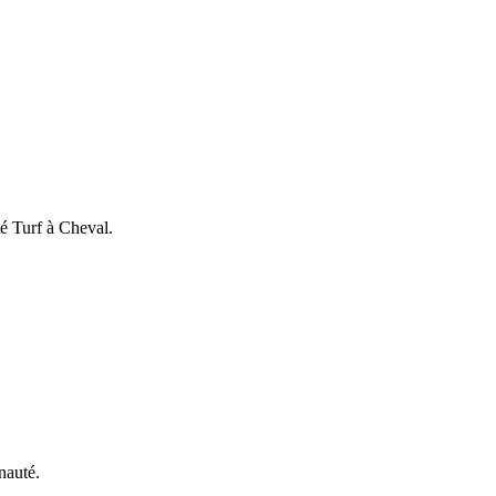
té Turf à Cheval.
nauté.