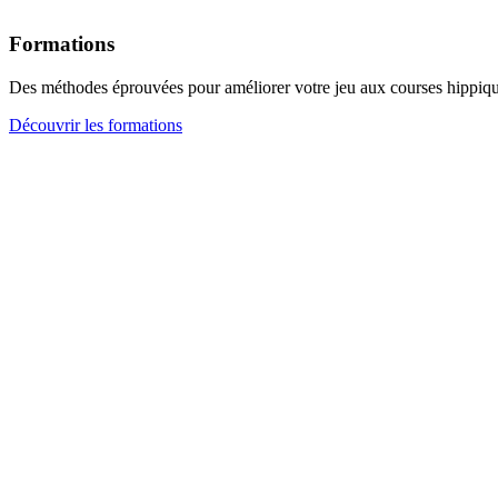
Formations
Des méthodes éprouvées pour améliorer votre jeu aux courses hippiqu
Découvrir les formations