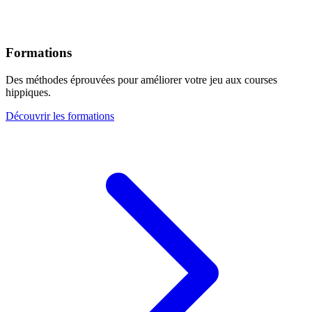
Formations
Des méthodes éprouvées pour améliorer votre jeu aux courses
hippiques.
Découvrir les formations