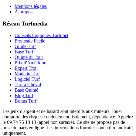
Mentions légales
À propos
Réseau Turfmedia
Conseils hippiques Turfobet
Pronostic Facile
Guide Turf
Base Turf
Quinté du Jour
Prix d'Amérique
Expert Trot
Made in Turf
Logiciel Turf
Turf à Cheval
Base Quinté
Blog Turf
Bonus Turf
Les jeux d'argent et de hasard sont interdits aux mineurs. Jouer
comporte des risques : endettement, isolement, dépendance. Appelez
le 09 74 75 13 13 (appel non surtaxé). Ce site ne propose pas de
prise de paris en ligne. Les informations fournies sont à titre indicatif
uniquement.