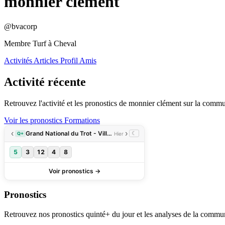
monnier clément
@bvacorp
Membre Turf à Cheval
Activités
Articles
Profil
Amis
Activité récente
Retrouvez l'activité et les pronostics de monnier clément sur la comm
Voir les pronostics
Formations
Pronostics
Retrouvez nos pronostics quinté+ du jour et les analyses de la commu