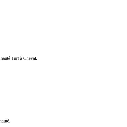
unauté Turf à Cheval.
nauté.