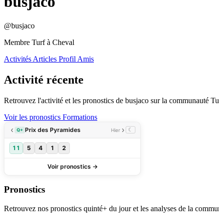
busjaco
@busjaco
Membre Turf à Cheval
Activités
Articles
Profil
Amis
Activité récente
Retrouvez l'activité et les pronostics de busjaco sur la communauté Tu
Voir les pronostics
Formations
Pronostics
Retrouvez nos pronostics quinté+ du jour et les analyses de la commu