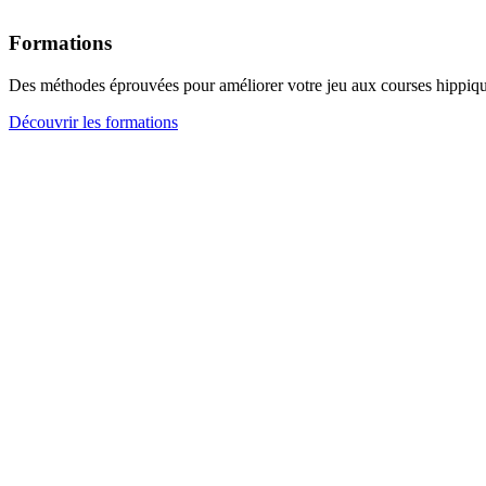
Formations
Des méthodes éprouvées pour améliorer votre jeu aux courses hippiqu
Découvrir les formations