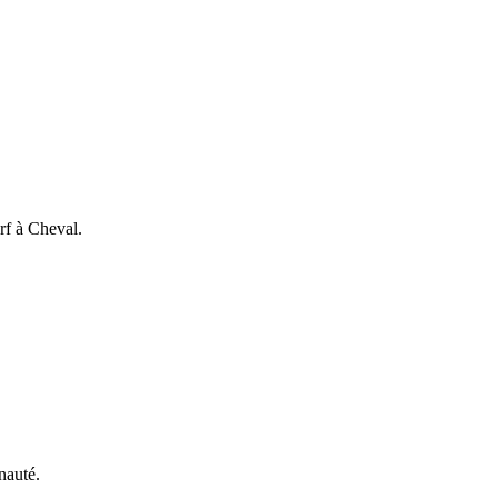
rf à Cheval.
nauté.