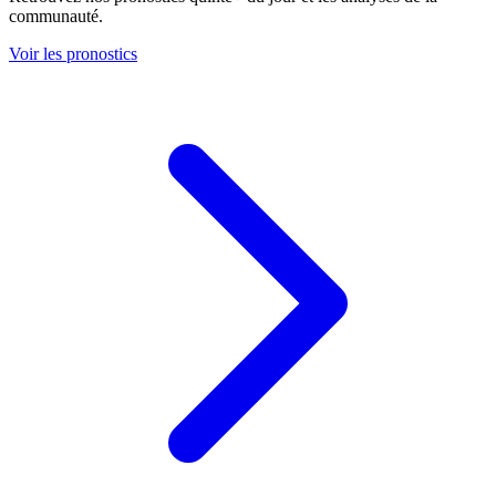
communauté.
Voir les pronostics