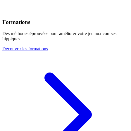
Formations
Des méthodes éprouvées pour améliorer votre jeu aux courses
hippiques.
Découvrir les formations