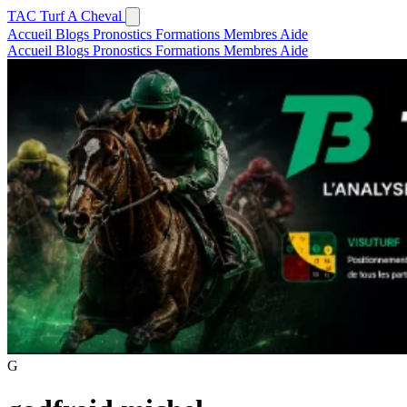
TAC
Turf A Cheval
Accueil
Blogs
Pronostics
Formations
Membres
Aide
Accueil
Blogs
Pronostics
Formations
Membres
Aide
G