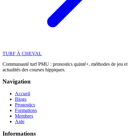
TURF
À CHEVAL
Communauté turf PMU : pronostics quinté+, méthodes de jeu et
actualités des courses hippiques.
Navigation
Accueil
Blogs
Pronostics
Formations
Membres
Aide
Informations