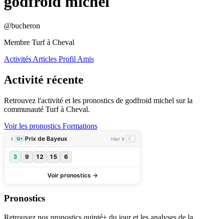
godfroid michel
@bucheron
Membre Turf à Cheval
Activités
Articles
Profil
Amis
Activité récente
Retrouvez l'activité et les pronostics de godfroid michel sur la
communauté Turf à Cheval.
Voir les pronostics
Formations
Pronostics
Retrouvez nos pronostics quinté+ du jour et les analyses de la