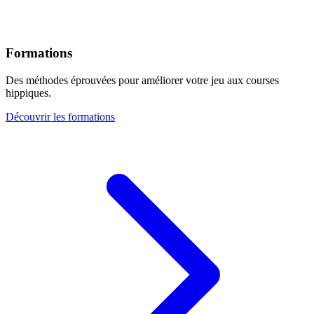
Formations
Des méthodes éprouvées pour améliorer votre jeu aux courses
hippiques.
Découvrir les formations