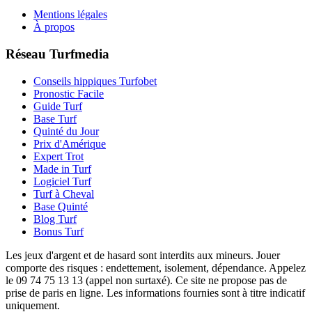
Mentions légales
À propos
Réseau Turfmedia
Conseils hippiques Turfobet
Pronostic Facile
Guide Turf
Base Turf
Quinté du Jour
Prix d'Amérique
Expert Trot
Made in Turf
Logiciel Turf
Turf à Cheval
Base Quinté
Blog Turf
Bonus Turf
Les jeux d'argent et de hasard sont interdits aux mineurs. Jouer
comporte des risques : endettement, isolement, dépendance. Appelez
le 09 74 75 13 13 (appel non surtaxé). Ce site ne propose pas de
prise de paris en ligne. Les informations fournies sont à titre indicatif
uniquement.