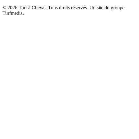
© 2026 Turf à Cheval. Tous droits réservés. Un site du groupe
Turfmedia.