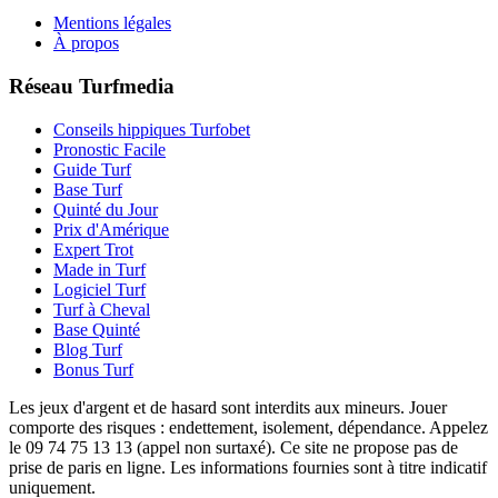
Mentions légales
À propos
Réseau Turfmedia
Conseils hippiques Turfobet
Pronostic Facile
Guide Turf
Base Turf
Quinté du Jour
Prix d'Amérique
Expert Trot
Made in Turf
Logiciel Turf
Turf à Cheval
Base Quinté
Blog Turf
Bonus Turf
Les jeux d'argent et de hasard sont interdits aux mineurs. Jouer
comporte des risques : endettement, isolement, dépendance. Appelez
le 09 74 75 13 13 (appel non surtaxé). Ce site ne propose pas de
prise de paris en ligne. Les informations fournies sont à titre indicatif
uniquement.