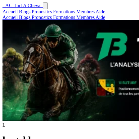
TAC
Turf A Cheval
Accueil
Blogs
Pronostics
Formations
Membres
Aide
Accueil
Blogs
Pronostics
Formations
Membres
Aide
L