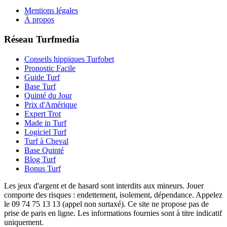
Mentions légales
À propos
Réseau Turfmedia
Conseils hippiques Turfobet
Pronostic Facile
Guide Turf
Base Turf
Quinté du Jour
Prix d'Amérique
Expert Trot
Made in Turf
Logiciel Turf
Turf à Cheval
Base Quinté
Blog Turf
Bonus Turf
Les jeux d'argent et de hasard sont interdits aux mineurs. Jouer
comporte des risques : endettement, isolement, dépendance. Appelez
le 09 74 75 13 13 (appel non surtaxé). Ce site ne propose pas de
prise de paris en ligne. Les informations fournies sont à titre indicatif
uniquement.