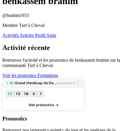
benkassem brahim
@brahim1953
Membre Turf à Cheval
Activités
Articles
Profil
Amis
Activité récente
Retrouvez l'activité et les pronostics de benkassem brahim sur la
communauté Turf à Cheval.
Voir les pronostics
Formations
Pronostics
Retrouvez nos pronostics quinté+ du jour et les analyses de la