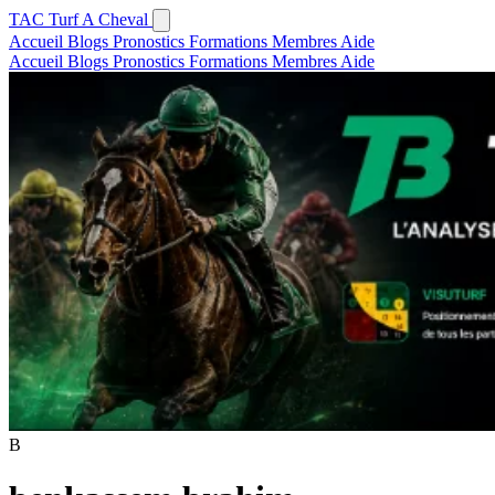
TAC
Turf A Cheval
Accueil
Blogs
Pronostics
Formations
Membres
Aide
Accueil
Blogs
Pronostics
Formations
Membres
Aide
B