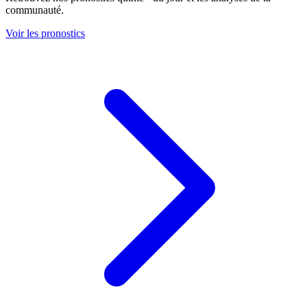
communauté.
Voir les pronostics