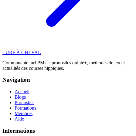
TURF
À CHEVAL
Communauté turf PMU : pronostics quinté+, méthodes de jeu et
actualités des courses hippiques.
Navigation
Accueil
Blogs
Pronostics
Formations
Membres
Aide
Informations