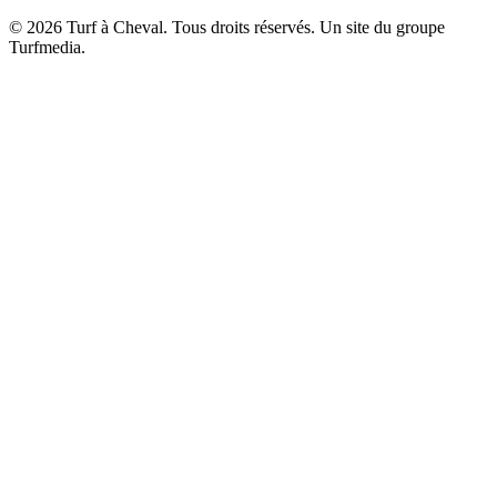
© 2026 Turf à Cheval. Tous droits réservés. Un site du groupe
Turfmedia.