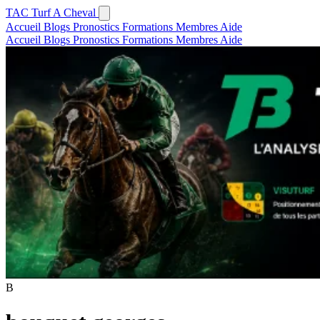
TAC
Turf A Cheval
Accueil
Blogs
Pronostics
Formations
Membres
Aide
Accueil
Blogs
Pronostics
Formations
Membres
Aide
B