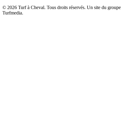
© 2026 Turf à Cheval. Tous droits réservés. Un site du groupe
Turfmedia.