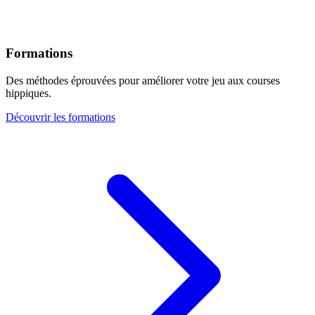
Formations
Des méthodes éprouvées pour améliorer votre jeu aux courses
hippiques.
Découvrir les formations