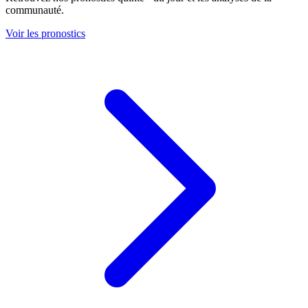
communauté.
Voir les pronostics