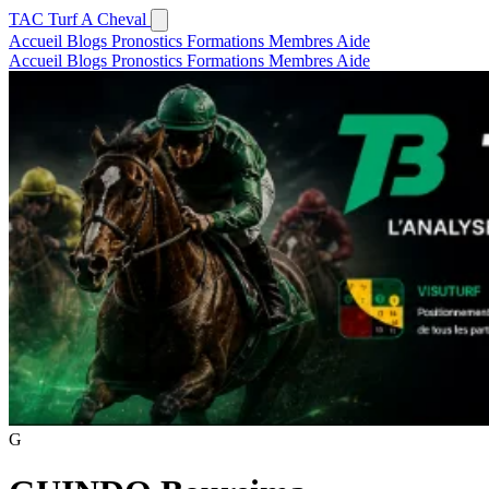
TAC
Turf A Cheval
Accueil
Blogs
Pronostics
Formations
Membres
Aide
Accueil
Blogs
Pronostics
Formations
Membres
Aide
G