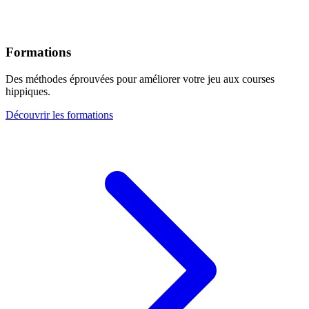
Formations
Des méthodes éprouvées pour améliorer votre jeu aux courses
hippiques.
Découvrir les formations