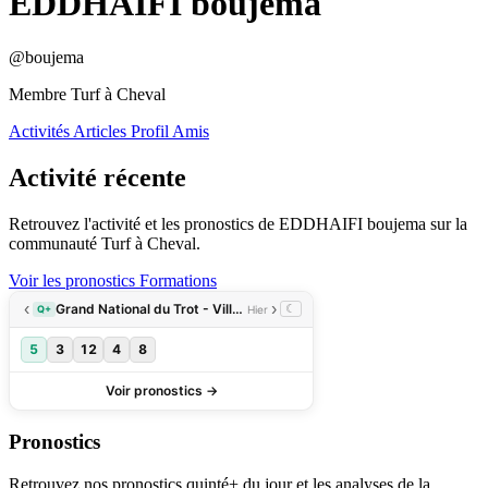
EDDHAIFI boujema
@boujema
Membre Turf à Cheval
Activités
Articles
Profil
Amis
Activité récente
Retrouvez l'activité et les pronostics de EDDHAIFI boujema sur la
communauté Turf à Cheval.
Voir les pronostics
Formations
Pronostics
Retrouvez nos pronostics quinté+ du jour et les analyses de la