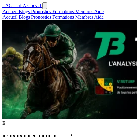
TAC
Turf A Cheval
Accueil
Blogs
Pronostics
Formations
Membres
Aide
Accueil
Blogs
Pronostics
Formations
Membres
Aide
E