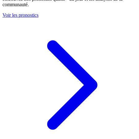
communauté.
Voir les pronostics