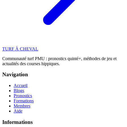
TURF
À CHEVAL
Communauté turf PMU : pronostics quinté+, méthodes de jeu et
actualités des courses hippiques.
Navigation
Accueil
Blogs
Pronostics
Formations
Membres
Aide
Informations