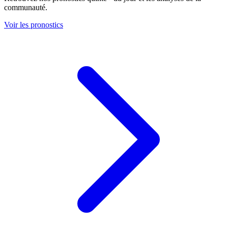
communauté.
Voir les pronostics