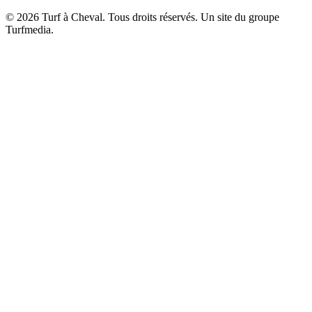
© 2026 Turf à Cheval. Tous droits réservés. Un site du groupe
Turfmedia.