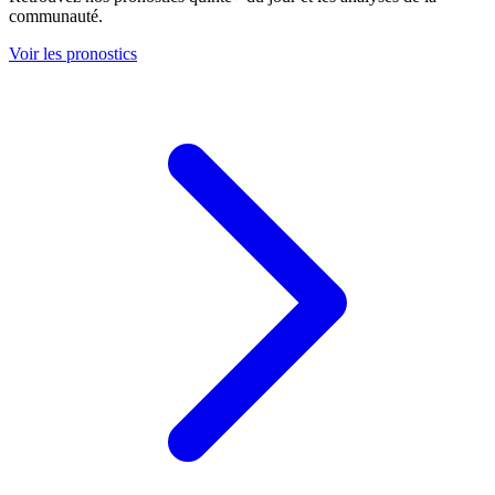
communauté.
Voir les pronostics