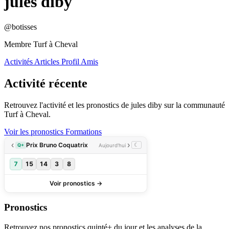
jules diby
@botisses
Membre Turf à Cheval
Activités
Articles
Profil
Amis
Activité récente
Retrouvez l'activité et les pronostics de jules diby sur la communauté
Turf à Cheval.
Voir les pronostics
Formations
Pronostics
Retrouvez nos pronostics quinté+ du jour et les analyses de la