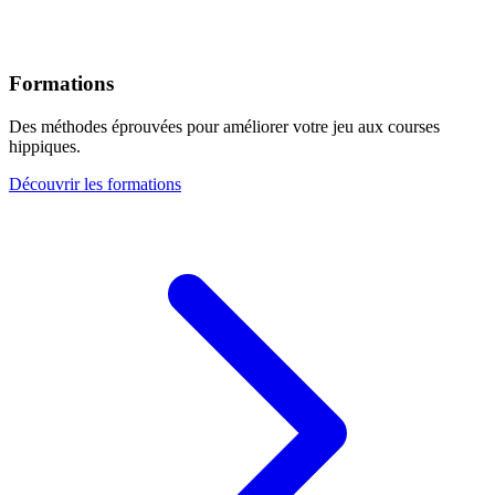
Formations
Des méthodes éprouvées pour améliorer votre jeu aux courses
hippiques.
Découvrir les formations