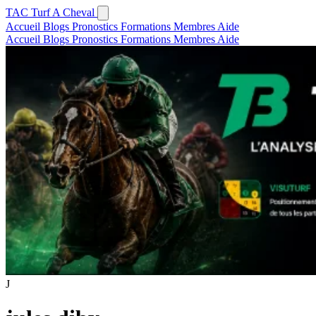
TAC
Turf A Cheval
Accueil
Blogs
Pronostics
Formations
Membres
Aide
Accueil
Blogs
Pronostics
Formations
Membres
Aide
J