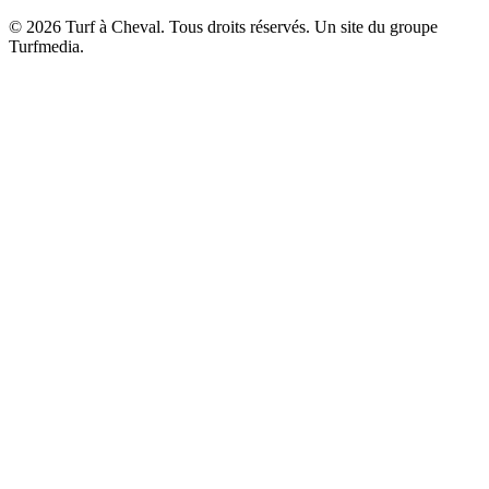
© 2026 Turf à Cheval. Tous droits réservés. Un site du groupe
Turfmedia.