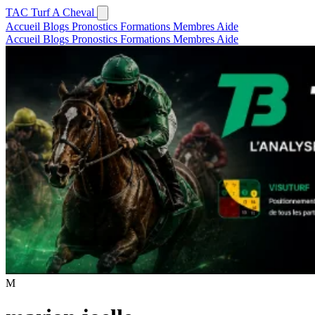
TAC
Turf A Cheval
Accueil
Blogs
Pronostics
Formations
Membres
Aide
Accueil
Blogs
Pronostics
Formations
Membres
Aide
M