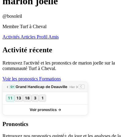
marion joelle
@bosoleil
Membre Turf à Cheval
Activités
Articles
Profil
Amis
Activité récente
Retrouvez l'activité et les pronostics de marion joelle sur la
communauté Turf à Cheval.
Voir les pronostics
Formations
Pronostics
Retrouvez nos pronostics quinté+ du jour et les analyses de la