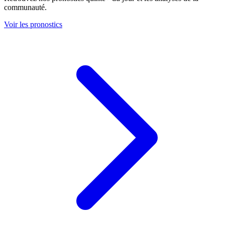
communauté.
Voir les pronostics