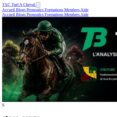
TAC
Turf A Cheval
Accueil
Blogs
Pronostics
Formations
Membres
Aide
Accueil
Blogs
Pronostics
Formations
Membres
Aide
S