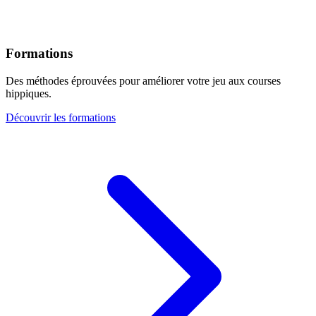
Formations
Des méthodes éprouvées pour améliorer votre jeu aux courses
hippiques.
Découvrir les formations