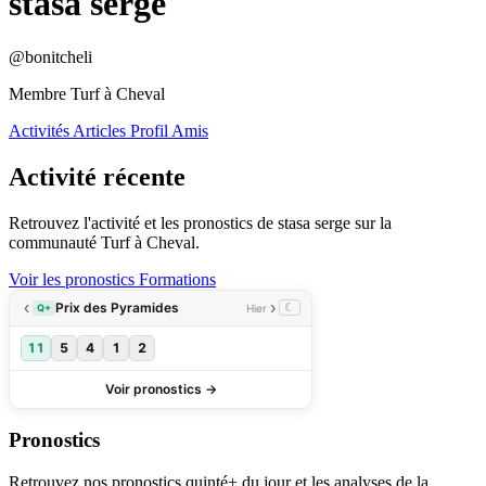
stasa serge
@bonitcheli
Membre Turf à Cheval
Activités
Articles
Profil
Amis
Activité récente
Retrouvez l'activité et les pronostics de stasa serge sur la
communauté Turf à Cheval.
Voir les pronostics
Formations
Pronostics
Retrouvez nos pronostics quinté+ du jour et les analyses de la