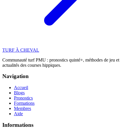
TURF
À CHEVAL
Communauté turf PMU : pronostics quinté+, méthodes de jeu et
actualités des courses hippiques.
Navigation
Accueil
Blogs
Pronostics
Formations
Membres
Aide
Informations