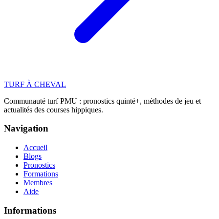
TURF
À CHEVAL
Communauté turf PMU : pronostics quinté+, méthodes de jeu et
actualités des courses hippiques.
Navigation
Accueil
Blogs
Pronostics
Formations
Membres
Aide
Informations