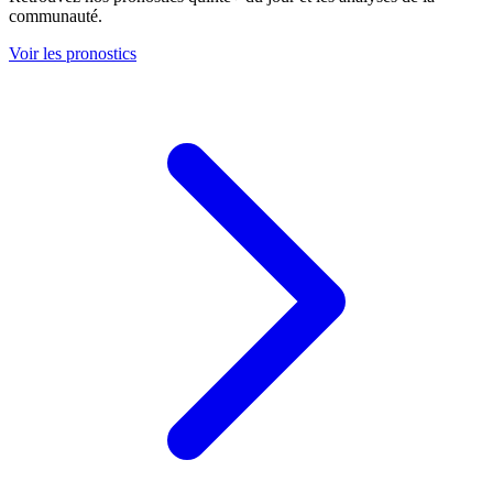
communauté.
Voir les pronostics