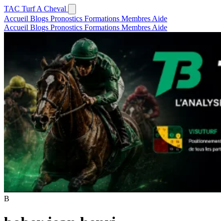
TAC
Turf A Cheval
Accueil
Blogs
Pronostics
Formations
Membres
Aide
Accueil
Blogs
Pronostics
Formations
Membres
Aide
B