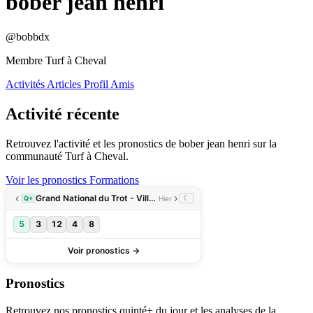
bober jean henri
@bobbdx
Membre Turf à Cheval
Activités
Articles
Profil
Amis
Activité récente
Retrouvez l'activité et les pronostics de bober jean henri sur la
communauté Turf à Cheval.
Voir les pronostics
Formations
Pronostics
Retrouvez nos pronostics quinté+ du jour et les analyses de la