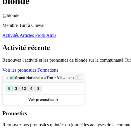
blonde
@blonde
Membre Turf à Cheval
Activités
Articles
Profil
Amis
Activité récente
Retrouvez l'activité et les pronostics de blonde sur la communauté Tur
Voir les pronostics
Formations
Pronostics
Retrouvez nos pronostics quinté+ du jour et les analyses de la commu