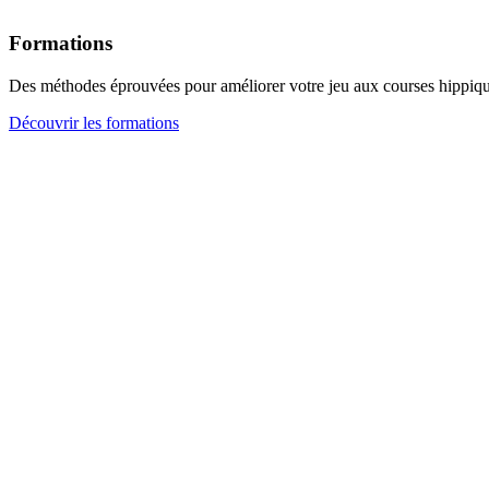
Formations
Des méthodes éprouvées pour améliorer votre jeu aux courses hippiqu
Découvrir les formations