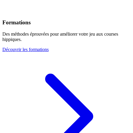
Formations
Des méthodes éprouvées pour améliorer votre jeu aux courses
hippiques.
Découvrir les formations