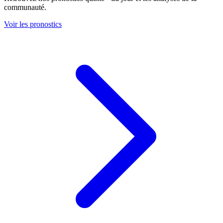
communauté.
Voir les pronostics