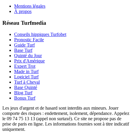
Mentions légales
À propos
Réseau Turfmedia
Conseils hippiques Turfobet
Pronostic Facile
Guide Turf
Base Turf
Quinté du Jour
Prix d'Amérique
Expert Trot
Made in Turf
Logiciel Turf
Turf à Cheval
Base Quinté
Blog Turf
Bonus Turf
Les jeux d'argent et de hasard sont interdits aux mineurs. Jouer
comporte des risques : endettement, isolement, dépendance. Appelez
le 09 74 75 13 13 (appel non surtaxé). Ce site ne propose pas de
prise de paris en ligne. Les informations fournies sont à titre indicatif
uniquement.