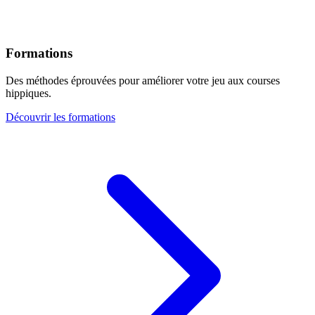
Formations
Des méthodes éprouvées pour améliorer votre jeu aux courses
hippiques.
Découvrir les formations