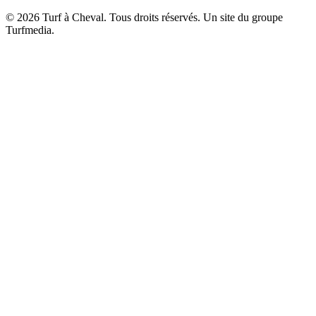
© 2026 Turf à Cheval. Tous droits réservés. Un site du groupe
Turfmedia.