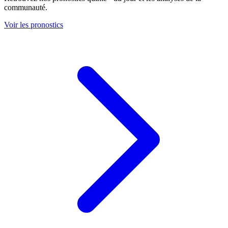
communauté.
Voir les pronostics