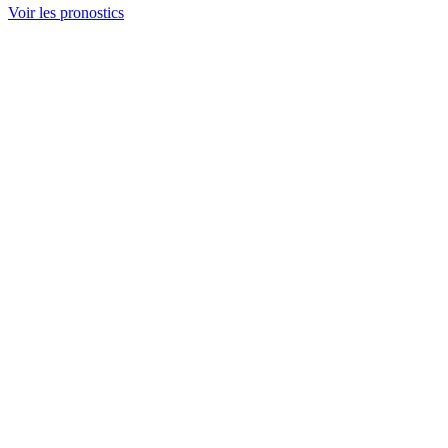
Voir les pronostics