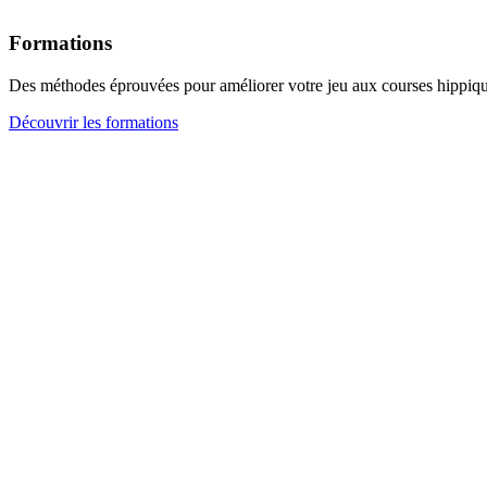
Formations
Des méthodes éprouvées pour améliorer votre jeu aux courses hippiqu
Découvrir les formations