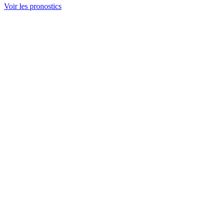
Voir les pronostics