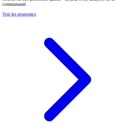
communauté.
Voir les pronostics