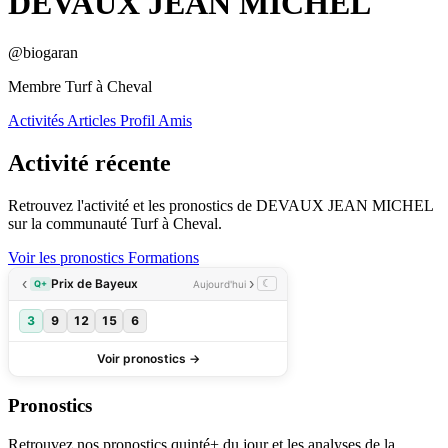
DEVAUX JEAN MICHEL
@biogaran
Membre Turf à Cheval
Activités
Articles
Profil
Amis
Activité récente
Retrouvez l'activité et les pronostics de DEVAUX JEAN MICHEL
sur la communauté Turf à Cheval.
Voir les pronostics
Formations
Pronostics
Retrouvez nos pronostics quinté+ du jour et les analyses de la