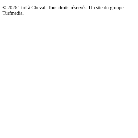
© 2026 Turf à Cheval. Tous droits réservés. Un site du groupe
Turfmedia.