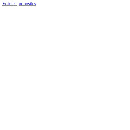
Voir les pronostics