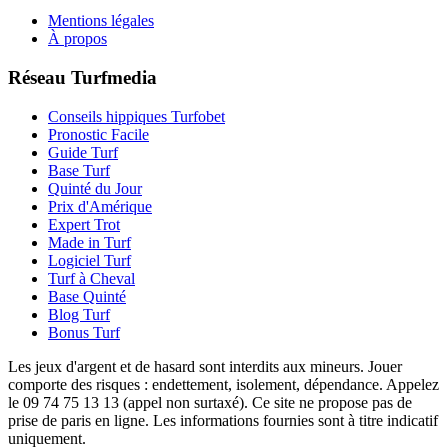
Mentions légales
À propos
Réseau Turfmedia
Conseils hippiques Turfobet
Pronostic Facile
Guide Turf
Base Turf
Quinté du Jour
Prix d'Amérique
Expert Trot
Made in Turf
Logiciel Turf
Turf à Cheval
Base Quinté
Blog Turf
Bonus Turf
Les jeux d'argent et de hasard sont interdits aux mineurs. Jouer
comporte des risques : endettement, isolement, dépendance. Appelez
le 09 74 75 13 13 (appel non surtaxé). Ce site ne propose pas de
prise de paris en ligne. Les informations fournies sont à titre indicatif
uniquement.