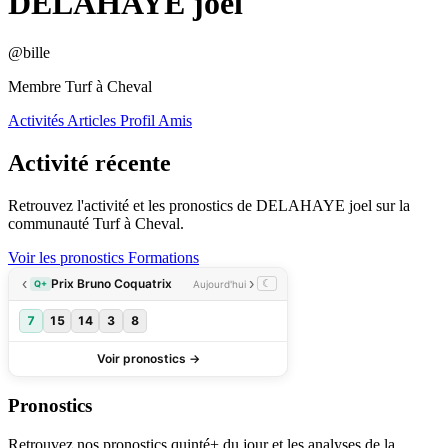
DELAHAYE joel
@bille
Membre Turf à Cheval
Activités
Articles
Profil
Amis
Activité récente
Retrouvez l'activité et les pronostics de DELAHAYE joel sur la
communauté Turf à Cheval.
Voir les pronostics
Formations
Pronostics
Retrouvez nos pronostics quinté+ du jour et les analyses de la