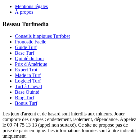
Mentions légales
À propos
Réseau Turfmedia
Conseils hippiques Turfobet
Pronostic Facile
Guide Turf
Base Turf
Quinté du Jour
Prix d'Amérique
Expert Trot
Made in Turf
Logiciel Turf
Turf à Cheval
Base Quinté
Blog Turf
Bonus Turf
Les jeux d'argent et de hasard sont interdits aux mineurs. Jouer
comporte des risques : endettement, isolement, dépendance. Appelez
le 09 74 75 13 13 (appel non surtaxé). Ce site ne propose pas de
prise de paris en ligne. Les informations fournies sont à titre indicatif
uniquement.