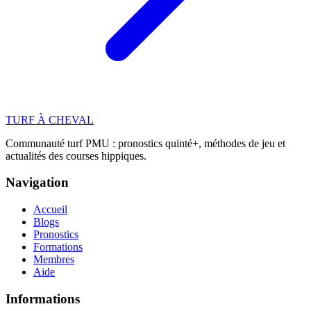
TURF
À CHEVAL
Communauté turf PMU : pronostics quinté+, méthodes de jeu et
actualités des courses hippiques.
Navigation
Accueil
Blogs
Pronostics
Formations
Membres
Aide
Informations