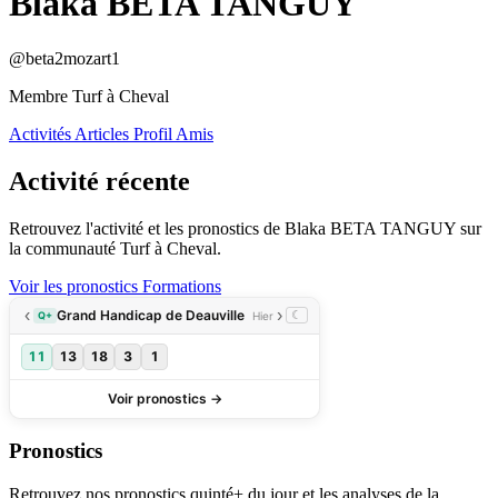
Blaka BETA TANGUY
@beta2mozart1
Membre Turf à Cheval
Activités
Articles
Profil
Amis
Activité récente
Retrouvez l'activité et les pronostics de Blaka BETA TANGUY sur
la communauté Turf à Cheval.
Voir les pronostics
Formations
Pronostics
Retrouvez nos pronostics quinté+ du jour et les analyses de la