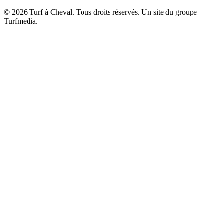
© 2026 Turf à Cheval. Tous droits réservés. Un site du groupe
Turfmedia.