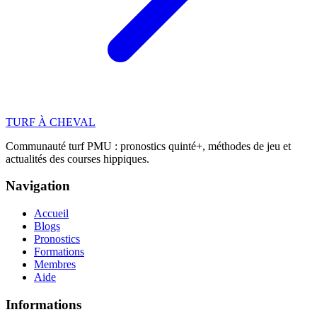
TURF
À CHEVAL
Communauté turf PMU : pronostics quinté+, méthodes de jeu et
actualités des courses hippiques.
Navigation
Accueil
Blogs
Pronostics
Formations
Membres
Aide
Informations