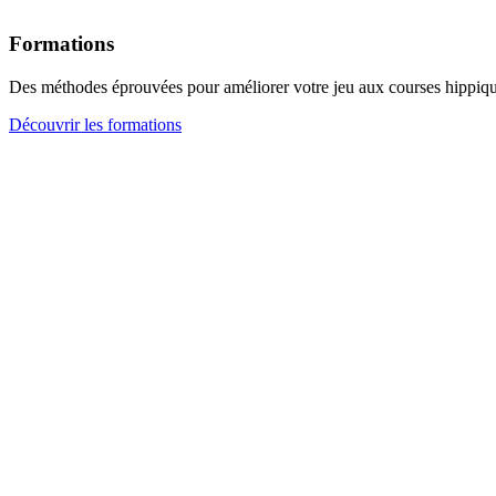
Formations
Des méthodes éprouvées pour améliorer votre jeu aux courses hippiqu
Découvrir les formations