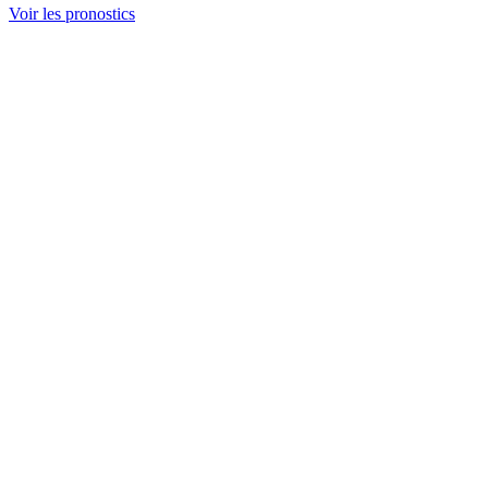
Voir les pronostics