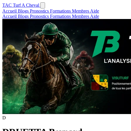
TAC
Turf A Cheval
Accueil
Blogs
Pronostics
Formations
Membres
Aide
Accueil
Blogs
Pronostics
Formations
Membres
Aide
D