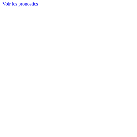
Voir les pronostics